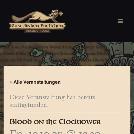
Zum
Inhalt
springen
« Alle Veranstaltungen
Diese Veranstaltung hat bereits
stattgefunden.
Blood on the Clocktower