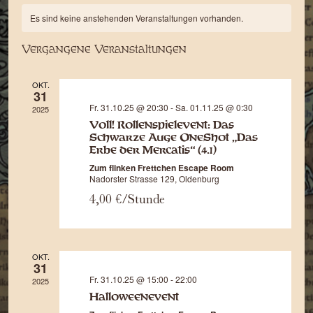
An
Kalender
wählen.
Such
Es sind keine anstehenden Veranstaltungen vorhanden.
Na
von
und
Vergangene Veranstaltungen
Veranstaltungen
Ansic
OKT.
31
Navi
Fr. 31.10.25 @ 20:30
-
Sa. 01.11.25 @ 0:30
2025
Voll! Rollenspielevent: Das
Schwarze Auge OneShot „Das
Erbe der Mercatis“ (4.1)
Zum flinken Frettchen Escape Room
Nadorster Strasse 129, Oldenburg
4,00 €/Stunde
OKT.
31
Fr. 31.10.25 @ 15:00
-
22:00
2025
Halloweenevent