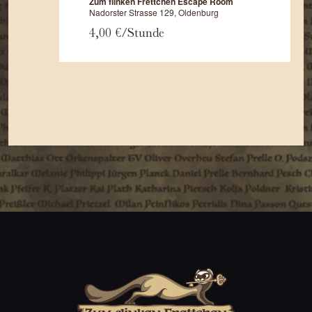
Zum flinken Frettchen Escape Room
Nadorster Strasse 129, Oldenburg
4,00 €/Stunde
Dies ist mein zusätzliches Div im Footer.