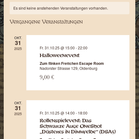
An
Kalender
wählen.
Such
Es sind keine anstehenden Veranstaltungen vorhanden.
Na
von
und
Vergangene Veranstaltungen
Veranstaltungen
Ansic
OKT.
31
Navi
Fr. 31.10.25 @ 15:00
-
22:00
2025
Halloweenevent
Zum flinken Frettchen Escape Room
Nadorster Strasse 129, Oldenburg
9,00 €
OKT.
31
Fr. 31.10.25 @ 14:00
-
18:00
2025
Rollenspielevent: Das
Schwarze Auge OneShot
„Düsteres in Dimmfelde“ (DSA5)