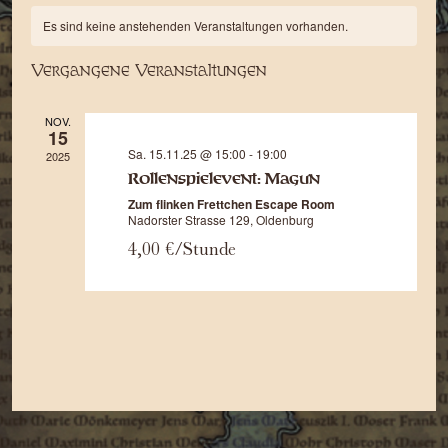
An
Kalender
wählen.
Such
Es sind keine anstehenden Veranstaltungen vorhanden.
Na
von
und
Vergangene Veranstaltungen
Veranstaltungen
Ansic
NOV.
15
Navi
Sa. 15.11.25 @ 15:00
-
19:00
2025
Rollenspielevent: Magun
Zum flinken Frettchen Escape Room
Nadorster Strasse 129, Oldenburg
4,00 €/Stunde
Dies ist mein zusätzliches Div im Footer.