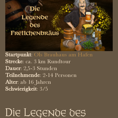
Startpunkt
:
Ols Brauhaus am Hafen
Strecke
: ca. 3 km Rundtour
Dauer
: 2,5-3 Stunden
Teilnehmende
: 2-14 Personen
Alter
: ab 16 Jahren
Schwierigkeit
: 3/5
Die Legende des